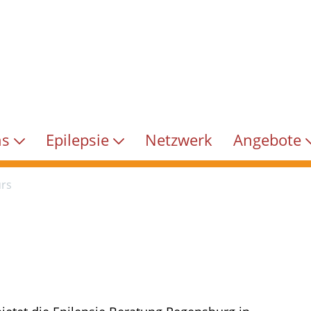
ns
Epilepsie
Netzwerk
Angebote
urs