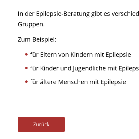
In der Epilepsie-Beratung gibt es verschi
Gruppen.
Zum Beispiel:
für Eltern von Kindern mit Epilepsie
für Kinder und Jugendliche mit Epileps
für ältere Menschen mit Epilepsie
Zurück