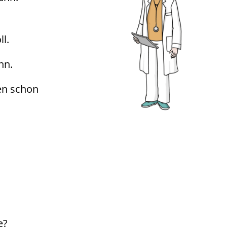
l.
nn.
Ihnen schon
e?